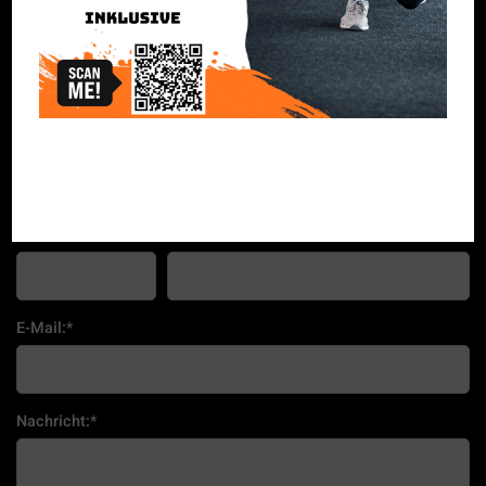
Name:
*
Vorname:
*
Sommer-Deal sichern
Telefon:
E-Mail:
*
Nachricht:
*