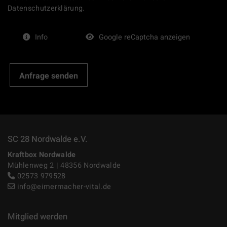
Datenschutzerklärung.
Info
Google reCaptcha anzeigen
SC 28 Nordwalde e.V.
Kraftbox Nordwalde
Mühlenweg 2 | 48356 Nordwalde
02573 979528
info@eimermacher-vital.de
Mitglied werden