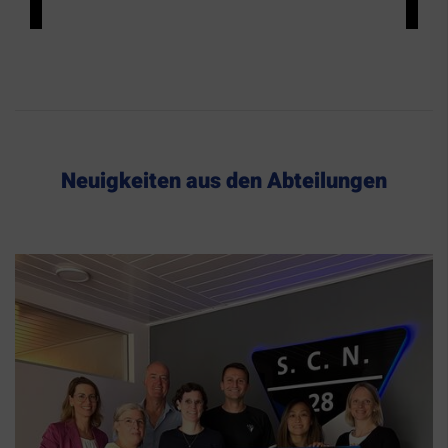
00
:
00
:
00
|
00
:
00
:
00
Neuigkeiten aus den Abteilungen