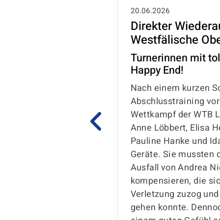
20.06.2026
Direkter Wiederau
Westfälische Obe
rschaften in
Turnerinnen mit to
Happy End!
erlandliga
Nach einem kurzen S
Abschlusstraining vor
ttkampftag erlebten
Wettkampf der WTB L
 des SC Nordwalde
Anne Löbbert, Elisa 
tag. Während der
Pauline Hanke und Id
etreuerinnen Mucki
Geräte. Sie mussten d
esan und Sarah
Ausfall von Andrea N
er Ebene in Bielefeld
kompensieren, die sic
arteten die älteren
Verletzung zuzog und 
nsterlandliga 1 und 3
gehen konnte. Denno
kel, Sven Moers und