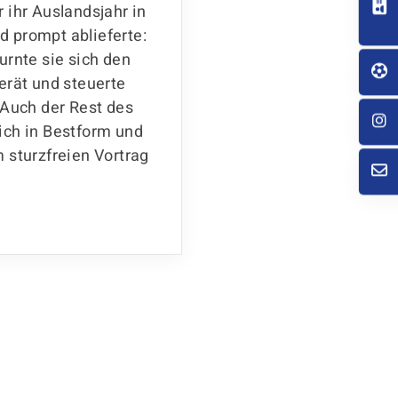
qualifizieren. Gemei
 ihr Auslandsjahr in
Trainingskolleginnen 
 prompt ablieferte:
Sarah, Pauline und Id
urnte sie sich den
Trainerin Darja mach
erät und steuerte
vergangenen Wochen
 Auch der Rest des
nach Koblenz, um sic
ich in Bestform und
Turnerinnen Deutsch
 sturzfreien Vortrag
nicht nur das: Sie sc