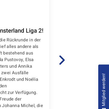
Antonia Clemens erreicht bei den 
einen tollen 10. Platz!
02.06.2026
nsterland Liga 2!
Top Ten Platzier
Clemens bei de
die Rückrunde in der
Meisterschaften
ief alles andere als
ft bestehend aus
Tolles Wettkampf
a Pustovoy, Elsa
Koblenz
ters und Annika
Nach ihrem Debüt be
 zwei Ausfälle
Mitglied werden!
Meisterschaften im G
Enkrodt und Noélia
Altersklasse 35 und ä
den
Deutschen Turnfest in
cht zur Verfügung.
konnte sich Antonia e
Freude der
hochkarätig besetzt
 Johanna Michel, die