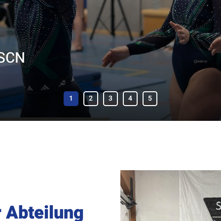
 SCN
 Abteilung