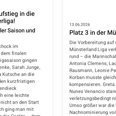
fstieg in die
rliga!
13.06.2026
ller Saison und
Platz 3 in der Mü
Die Vorbereitung auf 
chock im
Münsterland Liga verl
 dem finalen
rund – die Mannscha
igasaison gingen
Antonia Clemens, Lad
Henke, Sarah Junge,
Rausmann, Leonie Pe
a Kutsche an die
Korban musste gleich
en kurzfristigen
kompensieren. Greta 
iendieck
Nunes Venancio stan
h eine leichte
verletzungsbedingt ni
nicht an den Start
Umso größer war die 
ch ging man mit
Nachnominierung von