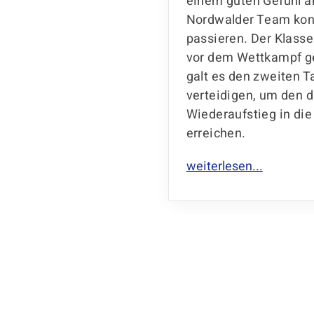
einem guten Gefühl a
 Ligasaison.
Nordwalder Team kon
f in der Altersklasse
passieren. Der Klasse
en Tilda Brüggemann
vor dem Wettkampf ge
Beide erreichten
galt es den zweiten T
 an allen Geräten
verteidigen, um den d
er mit 42
Wiederaufstieg in die
tark besetzten
erreichen.