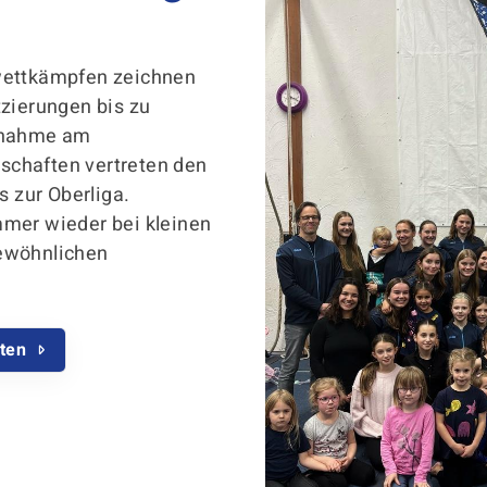
Mitglieder-Service
Ge
Alles zur Mitgliedschaft
SC
wettkämpfen zeichnen
Downloads
Mü
tzierungen bis zu
Termine
48
ilnahme am
Fragen & Antworten
chaften vertreten den
s zur Oberliga.
mer wieder bei kleinen
ewöhnlichen
iten