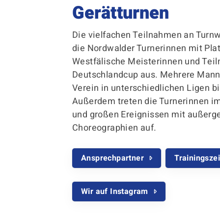
Gerätturnen
Sportangebote finden
Unser Sportangebot
Die vielfachen Teilnahmen an Turn
Sportsuche
die Nordwalder Turnerinnen mit Pla
Ausfälle und Vertretungen
Westfälische Meisterinnen und Te
Deutsches Sportabzeichen
Deutschlandcup aus. Mehrere Manns
Verein in unterschiedlichen Ligen bi
Außerdem treten die Turnerinnen im
und großen Ereignissen mit außerg
Choreographien auf.
Ansprechpartner
Trainingsze
Wir auf Instagram