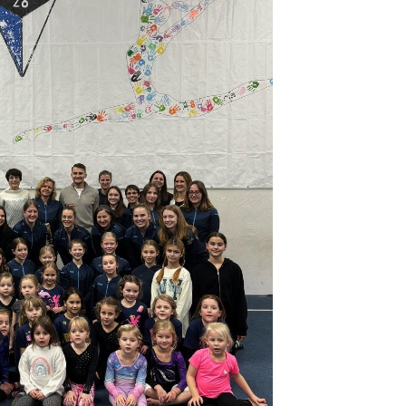
schäftsstelle
 Nordwalde
hlenweg 2
356 Nordwalde
02573 979528
info@sc-nordwalde.de