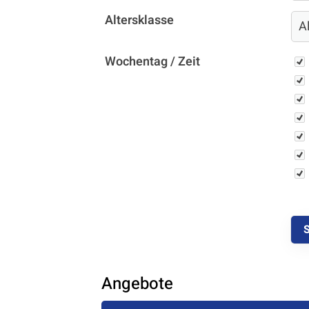
Altersklasse
Wo
Wochentag / Zeit
Quicklinks
Sportangebote finden
Unser Sportangebot
Sportsuche
Ausfälle und Vertretungen
Deutsches Sportabzeichen
Angebote