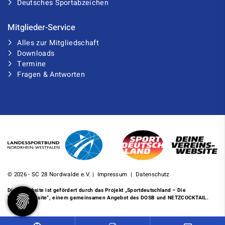
Deutsches Sportabzeichen
Mitglieder-Service
Alles zur Mitgliedschaft
Downloads
Termine
Fragen & Antworten
© 2026 - SC 28 Nordwalde e.V. |
Impressum
|
Datenschutz
Diese Website ist gefördert durch das Projekt
„Sportdeutschland – Die
Vereinswebsite”
, einem gemeinsamen Angebot des DOSB und NETZCOCKTAIL.