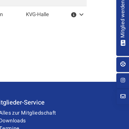
Mitglied werden!
Weitere Informationen
 Nordwalde
en
KVG-Halle
hlenweg 2
356 Nordwalde
02573 979528
info@sc-nordwalde.de
tglieder-Service
Alles zur Mitgliedschaft
Downloads
Termine