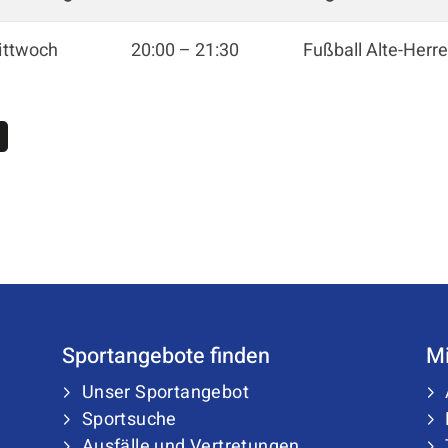
Alles zur Mitgliedschaft
SC
ittwoch
20:00
–
21:30
Fußball Alte-Herr
Downloads
Mü
Termine
48
Fragen & Antworten
Sportangebote finden
Mi
Unser Sportangebot
Sportsuche
Ausfälle und Vertretungen