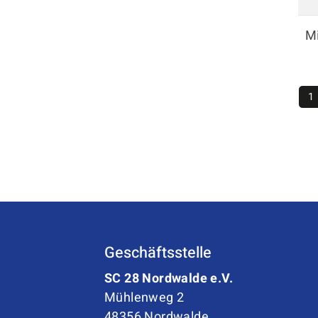
Unser Sportangebot
M
Sportsuche
Ausfälle und Vertretungen
Deutsches Sportabzeichen
1
Geschäftsstelle
SC 28 Nordwalde e.V.
Mühlenweg 2
48356 Nordwalde