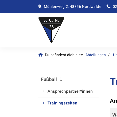
Mühlenweg 2, 48356 Nordwalde
02
Du befindest dich hier:
Abteilungen
Un
T
Fußball
Ansprechpartner*innen
Quicklinks
An
Trainingszeiten
Sportangebote finden
W