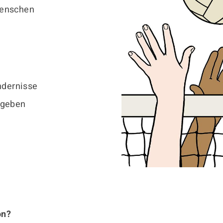
Menschen
ndernisse
 geben
on?