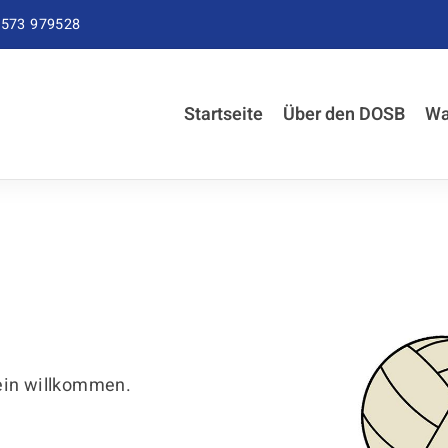
573 979528
Startseite
Über den DOSB
Wa
ein willkommen.